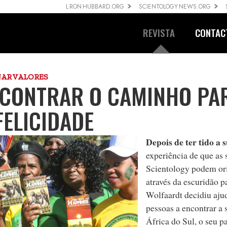
L RON HUBBARD.ORG
SCIENTOLOGY NEWS.ORG
REVISTA
CONTAC
NAR VALORES
CONTRAR O CAMINHO PA
FELICIDADE
Depois de ter tido a 
experiência de que as 
Scientology podem ori
através da escuridão pa
Wolfaardt decidiu ajud
pessoas a encontrar a 
África do Sul, o seu pa