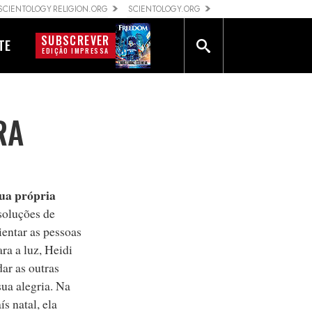
SCIENTOLOGY RELIGION.ORG
SCIENTOLOGY.ORG
SUBSCREVER
TE
EDIÇÃO IMPRESSA
RA
sua própria
soluções de
entar as pessoas
ra a luz, Heidi
ar as outras
sua alegria. Na
ís natal, ela