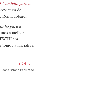
 Caminho para a
eviatura do
. Ron Hubbard.
inho para a
lunos a melhor
do TWTH em
di tomou a iniciativa
próximo →
judar a Sarar o Paquistão