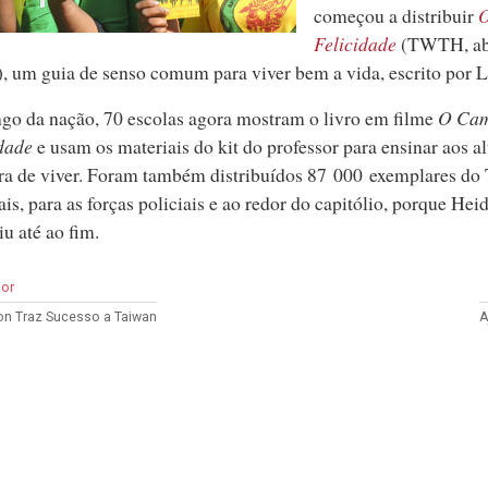
começou a distribuir
O
Felicidade
(TWTH, abr
), um guia de senso comum para viver bem a vida, escrito por
L
go da nação, 70 escolas agora mostram o livro em filme
O Cam
dade
e usam os materiais do kit do professor para ensinar aos a
a de viver.
Foram também distribuídos 87 000 exemplares 
ais, para as forças policiais e ao redor do capitólio, porque Hei
iu até ao fim.
ior
n Traz Sucesso a Taiwan
A