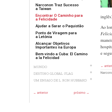
Narconon Traz Sucesso
a Taiwan
Encontrar O Caminho para
inglês
a Felicidade
Ajudar a Sarar o Paquistão
Ao lon
Felici
Ponto de Viragem para
a Letónia
maneir
Alcançar Objetivos
hospit
Importantes na Europa
e segu
Bem‑vindo a Cuba: El Camino
a la Felicidad
← anter
MUNDO
Narcono
DESTINO GLOBAL: FLAG
UM ENSAIO DE L. RON HUBBARD
← anterior
próximo →