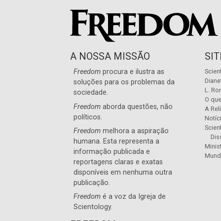
A NOSSA MISSÃO
SI
Freedom
procura e ilustra as
Scien
Diane
soluções para os problemas da
L. Ro
sociedade.
O que
Freedom
aborda questões, não
A Rel
políticos.
Notíc
Scien
Freedom
melhora a aspiração
Dis
humana. Esta representa a
Minis
informação publicada e
Mund
reportagens claras e exatas
disponíveis em nenhuma outra
publicação.
Freedom
é a voz da
Igreja de
Scientology
.