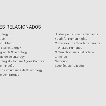
TES RELACIONADOS
tology.pt
Unidos pelos Direitos Humanos
tics
Youth for Human Rights
n Hubbard
Comissão dos Cidadãos para os
 é Scientology?
Direitos Humanos
igião de Scientology
O Caminho para a Felicidade
ias de Scientology
Criminon
tologists Tomam Ações Contra a
Narconon
criminação
Escolástica Aplicada
tros Voluntários de Scientology
o sem Drogas