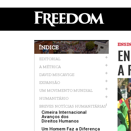
ENSI
ÍNDICE
EN
EDITORIAL
A 
A MÉTRICA
DAVID MISCAVIGE
EXPANSÃO
UM MOVIMENTO MUNDIAL
HUMANITÁRIO
BREVES NOTÍCIAS HUMANITÁRIAS
Cimeira Internacional
Avanços dos
Direitos Humanos
Um Homem Faz a Diferença