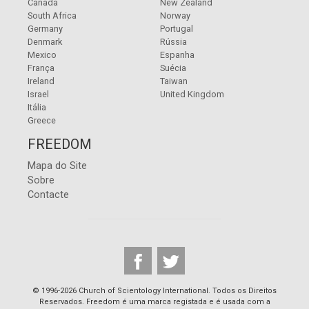
Canada
New Zealand
South Africa
Norway
Germany
Portugal
Denmark
Rússia
Mexico
Espanha
França
Suécia
Ireland
Taiwan
Israel
United Kingdom
Itália
Greece
FREEDOM
Mapa do Site
Sobre
Contacte
© 1996-2026 Church of Scientology International. Todos os Direitos
Reservados. Freedom é uma marca registada e é usada com a