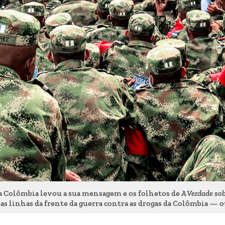
 Colômbia levou a sua mensagem e os folhetos de
A Verdade so
nas linhas da frente da guerra contra as drogas da Colômbia —