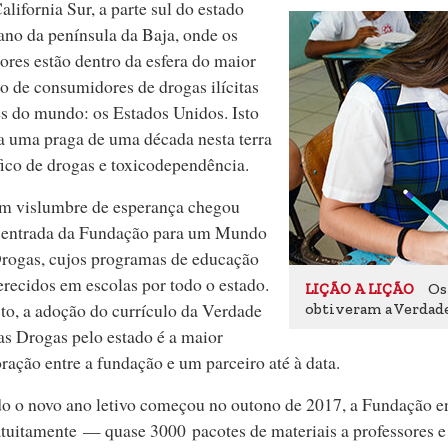
alifornia Sur, a parte sul do estado
no da península da Baja, onde os
res estão dentro da esfera do maior
 de consumidores de drogas ilícitas
s do mundo: os Estados Unidos. Isto
a uma praga de uma década nesta terra
fico de drogas e toxicodependência.
m vislumbre de esperança chegou
 entrada da Fundação para um Mundo
rogas, cujos programas de educação
erecidos em escolas por todo o estado.
Os 
LIÇÃO A LIÇÃO
to, a adoção do currículo da Verdade
obtiveram a Verdade
as Drogas pelo estado é a maior
ração entre a fundação e um parceiro até à data.
o o novo ano letivo começou no outono de 2017, a Fundação e
uitamente — quase 3000 pacotes de materiais a professores e