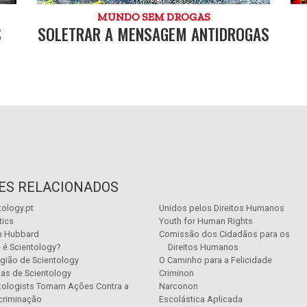
MUNDO SEM DROGAS
S
SOLETRAR A MENSAGEM ANTIDROGAS
TES RELACIONADOS
tology.pt
Unidos pelos Direitos Humanos
tics
Youth for Human Rights
n Hubbard
Comissão dos Cidadãos para os
 é Scientology?
Direitos Humanos
igião de Scientology
O Caminho para a Felicidade
ias de Scientology
Criminon
tologists Tomam Ações Contra a
Narconon
criminação
Escolástica Aplicada