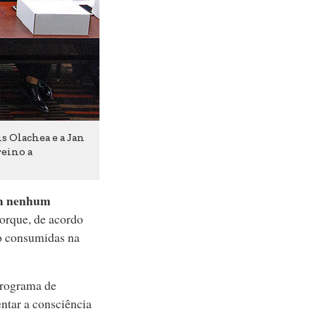
s Olachea e a Jan
reino a
am nenhum
orque, de acordo
ão consumidas na
programa de
ntar a consciência