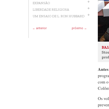
EXPANSÃO
LIBERDADE RELIGIOSA
UM ENSAIO DE L. RON HUBBARD
← anterior
próximo →
BAJ
Stor
prof
Antes
progra
com o 
Colômb
Os vo
preven