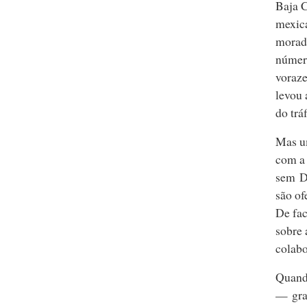
Baja C
mexica
morado
número
voraze
levou 
do trá
Mas u
com a
sem D
são of
De fac
sobre 
colabo
Quand
— grat