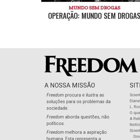
MUNDO SEM DROGAS
OPERAÇÃO: MUNDO SEM DROGA
A NOSSA MISSÃO
SI
Freedom
procura e ilustra as
Scien
Diane
soluções para os problemas da
L. Ro
sociedade.
O que
Freedom
aborda questões, não
A Rel
políticos.
Notíc
Scien
Freedom
melhora a aspiração
Dis
humana. Esta representa a