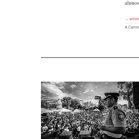
alunos
← anter
A Camin