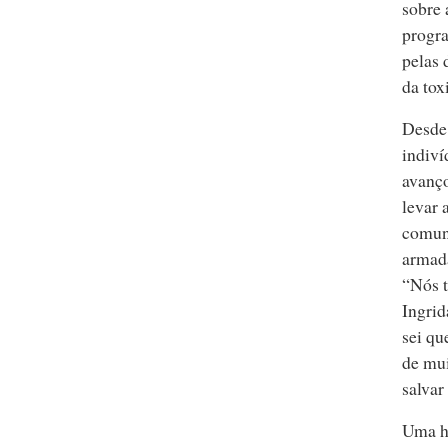
sobre 
progra
pelas 
da tox
Desde 
indiv
avanço
levar 
comuni
armad
“Nós t
Ingrid
sei qu
de mui
salvar
Uma hi