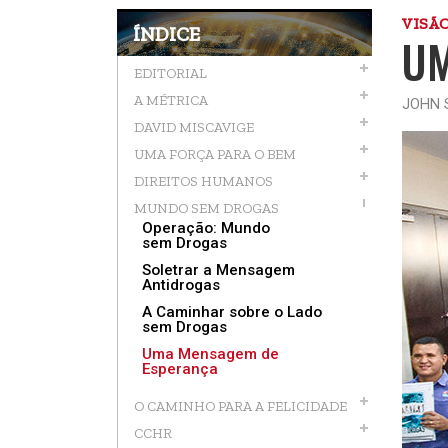
VISÃ
ÍNDICE
UM
EDITORIAL
A MÉTRICA
JOHN 
DAVID MISCAVIGE
UMA FORÇA PARA O BEM
DIREITOS HUMANOS
MUNDO SEM DROGAS
Operação: Mundo
sem Drogas
Soletrar a Mensagem
Antidrogas
A Caminhar sobre o Lado
sem Drogas
Uma Mensagem de
Esperança
O CAMINHO PARA A FELICIDADE
CCHR