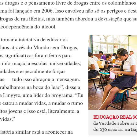
as drogas e o pensamento livre de drogas entre os colombianos
ma foi lançado em 2006. Isso envolveu não só os perigos e des
drogas de rua ilícitas, mas também abordou a devastação que s
icodependência do álcool.
tomar a iniciativa de educar os
íduos através do Mundo sem Drogas,
s significativos foram feitos para
a informação a escolas, universidades,
dades e especialmente forças
as — tudo isso abraçou a mensagem.
rabalhamos na boca do leão”, disse a
a Lingyte, uma líder do programa. “Eu
e estou a mudar vidas, a mudar o rumo
tos jovens e isso está, literalmente, a
EDUCAÇÃO REAL S
 vidas.”
da Verdade sobre as
de 230 escolas na Ba
stória similar está a acontecer na